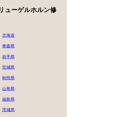
リューゲルホルン修
北海道
青森県
岩手県
宮城県
秋田県
山形県
福島県
茨城県