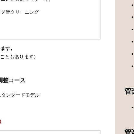
ング管クリーニング
ります。
こともあります）
調整コース
管
スタンダードモデル
）
管