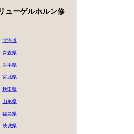
リューゲルホルン修
北海道
青森県
岩手県
宮城県
秋田県
山形県
福島県
茨城県